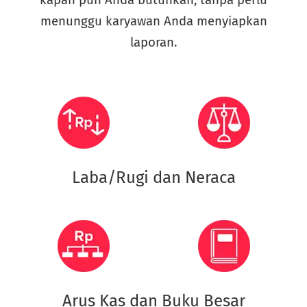
menunggu
karyawan Anda menyiapkan
laporan.
Laba/Rugi dan Neraca
Arus Kas dan Buku Besar