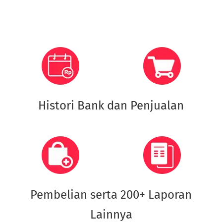
Histori Bank dan Penjualan
Pembelian serta 200+ Laporan
Lainnya