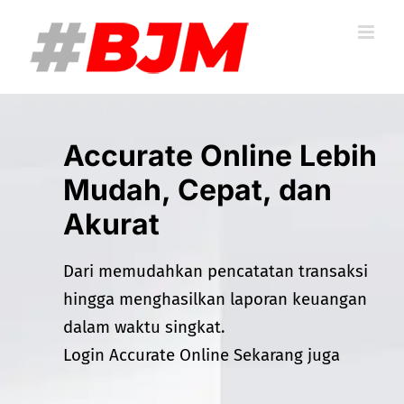
Skip
to
content
Accurate Online Lebih
Mudah, Cepat, dan
Akurat
Dari memudahkan pencatatan transaksi
hingga menghasilkan laporan keuangan
dalam waktu singkat.
Login Accurate Online Sekarang juga