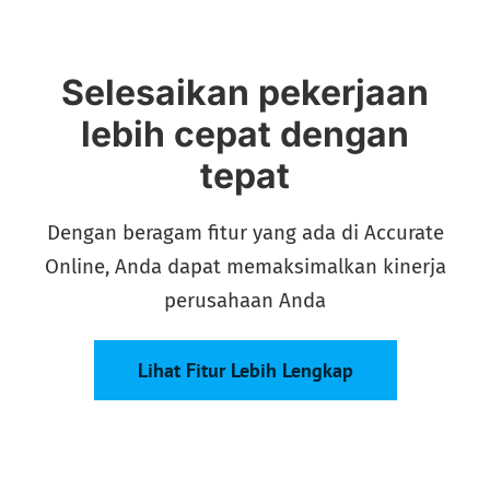
Selesaikan pekerjaan
lebih cepat dengan
tepat
Dengan beragam fitur yang ada di Accurate
Online, Anda dapat memaksimalkan kinerja
perusahaan Anda
Lihat Fitur Lebih Lengkap