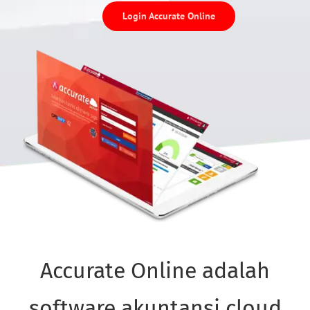
Login Accurate Online
Accurate Online adalah
software akuntansi cloud