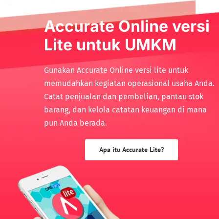
Accurate Online versi
Lite untuk UMKM
Gunakan Accurate Online versi lite untuk
memudahkan kegiatan operasional usaha Anda.
Catat penjualan dan pembelian, pantau stok
barang, dan kelola catatan keuangan di mana
pun Anda berada.
Apa itu Accurate Lite?