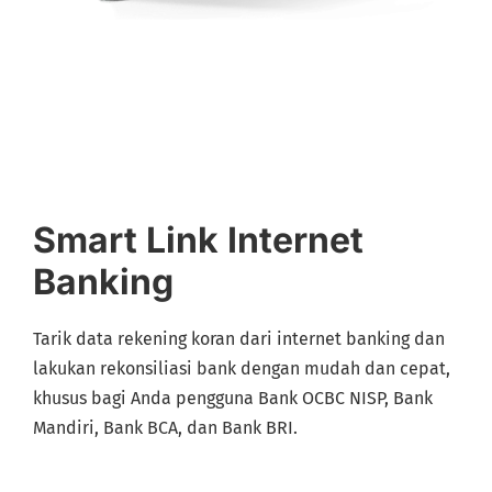
Smart Link Internet
Banking
Tarik data rekening koran dari internet banking dan
lakukan rekonsiliasi bank dengan mudah dan cepat,
khusus bagi Anda pengguna Bank OCBC NISP, Bank
Mandiri, Bank BCA, dan Bank BRI.