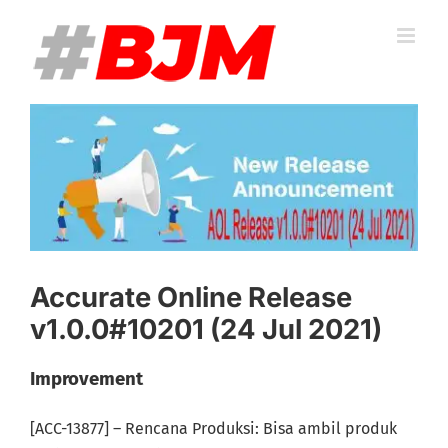
Skip
to
content
View
Larger
Image
Accurate Online Release
v1.0.0#10201 (24 Jul 2021)
Improvement
[ACC-13877] – Rencana Produksi: Bisa ambil produk