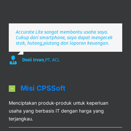
Accurate Lite sangat membantu usaha saya.
Aplikasi pembukuan Zaman Now, i’m Happy.
Simpel, Mobile Friendly, Realtime.
Cukup dari smartphone, saya dapat mengecek
stok, hutang,piutang dan laporan keuangan.
Lee
S. Mulyani
,
PT. Indonesia Merdeka
,
PT. Anak Bangsa
Doni Irvan
,
PT. ACL
Misi CPSSoft
Menciptakan produk-produk untuk keperluan
usaha yang berbasis IT dengan harga yang
terjangkau.