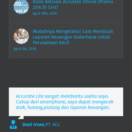
Kode Aktivasi Accurate Online (Promo
25% Di Sini)
April 19th, 2018
Mudahnya Mengetahui Cara Membuat
Laporan Keuangan Sederhana untuk
Perusahaan Kecil
April 5th, 2018
Accurate Lite sangat membantu usaha saya.
Aplikasi pembukuan Zaman Now, i’m Happy.
Simpel, Mobile Friendly, Realtime.
Cukup dari smartphone, saya dapat mengecek
stok, hutang,piutang dan laporan keuangan.
Lee
S. Mulyani
,
PT. Indonesia Merdeka
,
PT. Anak Bangsa
Doni Irvan
,
PT. ACL