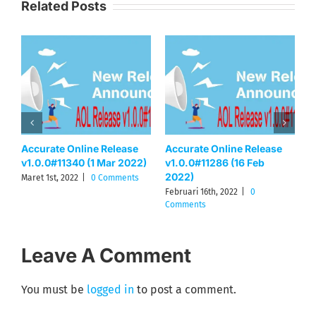
Related Posts
Accurate Online Release
Accurate Online Release
A
v1.0.0#11340 (1 Mar 2022)
v1.0.0#11286 (16 Feb
v
2022)
2
Maret 1st, 2022
|
0 Comments
Februari 16th, 2022
|
0
D
Comments
C
Leave A Comment
You must be
logged in
to post a comment.