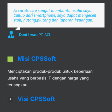
Accurate Lite sangat membantu usaha saya.
Aplikasi pembukuan Zaman Now, i’m Happy.
Simpel, Mobile Friendly, Realtime.
Cukup dari smartphone, saya dapat mengecek
stok, hutang,piutang dan laporan keuangan.
Lee
S. Mulyani
,
PT. Indonesia Merdeka
,
PT. Anak Bangsa
Doni Irvan
,
PT. ACL
Misi CPSSoft
Menciptakan produk-produk untuk keperluan
usaha yang berbasis IT dengan harga yang
terjangkau.
Visi CPSSoft