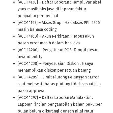
[ACC-14138] – Daftar Laporan : Tampil variabel
yang masih bhs java di laporan faktur
penjualan per penjual
[ACC-14147] – Akses Grup : Hak akses PPh 2326
masih bahasa coding
[ACC-14160] – Akun Perkiraan : Hapus akun
pesan error masih dalam bhs java
[ACC-14200] – Pengaturan POS: Tampil pesan
invalid entity
[ACC-14238] – Penyesuaian Diskon : Hanya
menampilkan diskon per satuan barang
[ACC-14285] – Limit Piutang Pelanggan : Error
saat melewati batas piutang tidak sesuai jika
pakai approval
[ACC-14297] – Daftar Laporan Manufaktur :
Laporan rincian pengambilan bahan baku per
bulan belum dikurangi dengan nilai retur