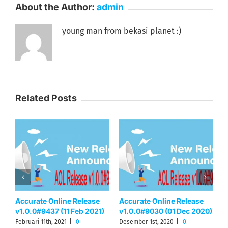
About the Author:
admin
young man from bekasi planet :)
Related Posts
Accurate Online Release
Accurate Online Release
A
0)
v1.0.0#9012 (26 Nov
v1.0.0#11184 (30 Jan
v
2020)
2022)
J