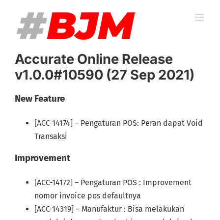
Skip
to
content
Accurate Online Release
v1.0.0#10590 (27 Sep 2021)
New Feature
[ACC-14174] – Pengaturan POS: Peran dapat Void
Transaksi
Improvement
[ACC-14172] – Pengaturan POS : Improvement
nomor invoice pos defaultnya
[ACC-14319] – Manufaktur : Bisa melakukan