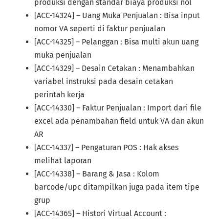
produksi dengan standar biaya produksi nol
[ACC-14324] – Uang Muka Penjualan : Bisa input
nomor VA seperti di faktur penjualan
[ACC-14325] – Pelanggan : Bisa multi akun uang
muka penjualan
[ACC-14329] – Desain Cetakan : Menambahkan
variabel instruksi pada desain cetakan
perintah kerja
[ACC-14330] – Faktur Penjualan : Import dari file
excel ada penambahan field untuk VA dan akun
AR
[ACC-14337] – Pengaturan POS : Hak akses
melihat laporan
[ACC-14338] – Barang & Jasa : Kolom
barcode/upc ditampilkan juga pada item tipe
grup
[ACC-14365] – Histori Virtual Account :