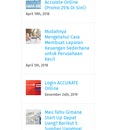
Accurate Online
Desember 4th, 2021
|
0 Comments
(Promo 25% Di Sini)
April 19th, 2018
Mudahnya
Mengetahui Cara
Membuat Laporan
Keuangan Sederhana
untuk Perusahaan
Kecil
April 5th, 2018
Login ACCURATE
Online
Desember 24th, 2019
Mau Tahu Gimana
Start Up Dapat
Uang? Berikut 5
Sumber Uangnya!