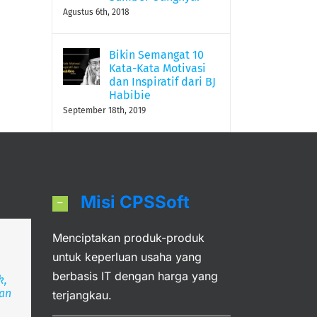
Agustus 6th, 2018
Bikin Semangat 10
Kata-Kata Motivasi
dan Inspiratif dari BJ
Habibie
September 18th, 2019
Misi CPSSoft
Menciptakan produk-produk
an
untuk keperluan usaha yang
berbasis IT dengan harga yang
k,
ran
deka
angsa
terjangkau.