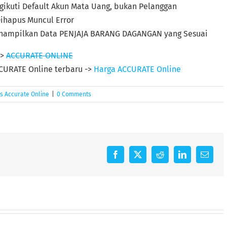
gikuti Default Akun Mata Uang, bukan Pelanggan
Dihapus Muncul Error
Menampilkan Data PENJAJA BARANG DAGANGAN yang Sesuai
->
ACCURATE ONLINE
CURATE Online terbaru ->
Harga ACCURATE Online
s Accurate Online
|
0 Comments
Facebook
X
Reddit
LinkedIn
Email