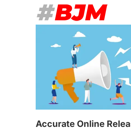
Skip
to
content
View
Larger
Image
Accurate Online Relea