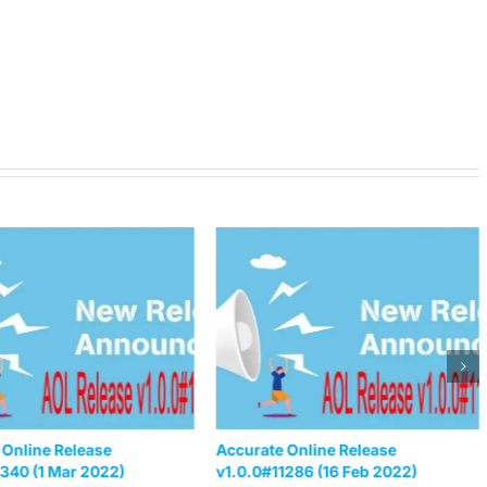
 Online Release
Accurate Online Release
1340 (1 Mar 2022)
v1.0.0#11286 (16 Feb 2022)