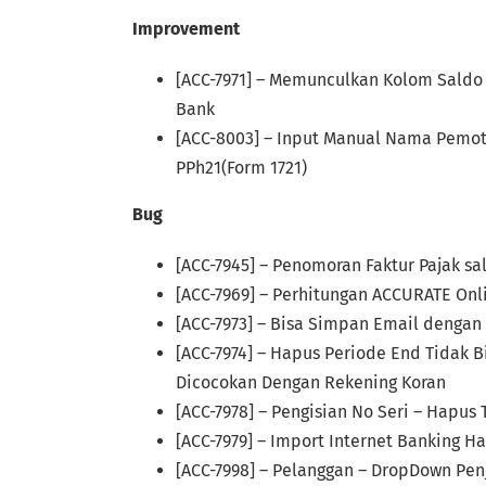
Improvement
[ACC-7971] – Memunculkan Kolom Saldo 
Bank
[ACC-8003] – Input Manual Nama Pemo
PPh21(Form 1721)
Bug
[ACC-7945] – Penomoran Faktur Pajak sal
[ACC-7969] – Perhitungan ACCURATE Onli
[ACC-7973] – Bisa Simpan Email dengan
[ACC-7974] – Hapus Periode End Tidak 
Dicocokan Dengan Rekening Koran
[ACC-7978] – Pengisian No Seri – Hapus
[ACC-7979] – Import Internet Banking H
[ACC-7998] – Pelanggan – DropDown Pen