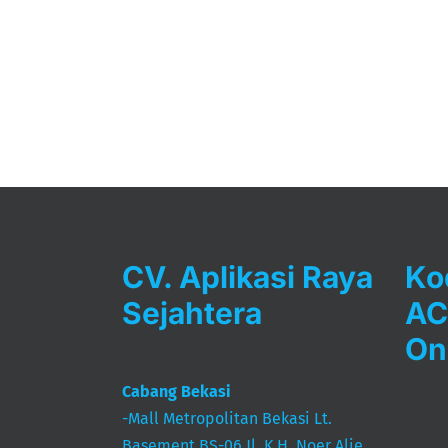
CV. Aplikasi Raya
Ko
Sejahtera
AC
On
Cabang Bekasi
-Mall Metropolitan Bekasi Lt.
Basement BS-06 Jl. K.H. Noer Alie