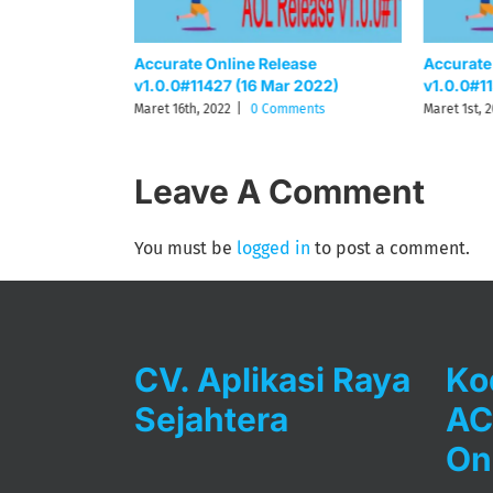
ease
Accurate Online Release
Accurate
r 2022)
v1.0.0#11427 (16 Mar 2022)
v1.0.0#1
ments
Maret 16th, 2022
|
0 Comments
Maret 1st, 
Leave A Comment
You must be
logged in
to post a comment.
CV. Aplikasi Raya
Ko
Sejahtera
AC
On