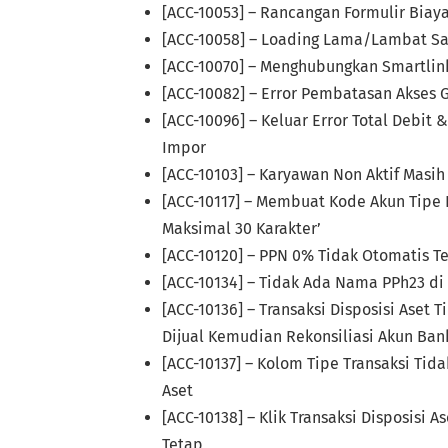
[ACC-10053] – Rancangan Formulir Biay
[ACC-10058] – Loading Lama/Lambat Saa
[ACC-10070] – Menghubungkan Smartlink
[ACC-10082] – Error Pembatasan Akses 
[ACC-10096] – Keluar Error Total Debit
Impor
[ACC-10103] – Karyawan Non Aktif Masih
[ACC-10117] – Membuat Kode Akun Tipe 
Maksimal 30 Karakter’
[ACC-10120] – PPN 0% Tidak Otomatis Te
[ACC-10134] – Tidak Ada Nama PPh23 di
[ACC-10136] – Transaksi Disposisi Aset 
Dijual Kemudian Rekonsiliasi Akun Ban
[ACC-10137] – Kolom Tipe Transaksi Tida
Aset
[ACC-10138] – Klik Transaksi Disposisi
Tetap