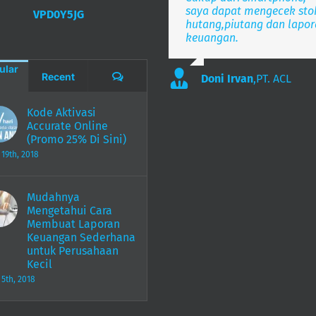
saya dapat mengecek sto
VPD0Y5JG
hutang,piutang dan lapo
Lee
S. Mulyani
,
PT. Indonesia Mer
,
PT. Anak B
keuangan.
ular
Comments
Recent
Doni Irvan
,
PT. ACL
Kode Aktivasi
Accurate Online
(Promo 25% Di Sini)
 19th, 2018
Mudahnya
Mengetahui Cara
Membuat Laporan
Keuangan Sederhana
untuk Perusahaan
Kecil
 5th, 2018