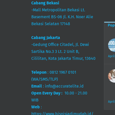
Cabang Bekasi
-Mall Metropolitan Bekasi Lt.
Basement BS-06 Jl. K.H. Noer Alie
Bekasi Selatan 17148
Pop
Cabang Jakarta
-Gedung Office Citadel, Jl. Dewi
Sartika No.3 3 Lt. 2 Unit B,
April
Cililitan, Kota Jakarta Timur, 13640
Telepon
:
0812 1967 0101
(WA/SMS/TLP)
Email
:
info@accuratelite.id
Open Every Day :
10.00 - 21.00
WIB
April
Web
:
https://www.bisnisjadimudah.id/