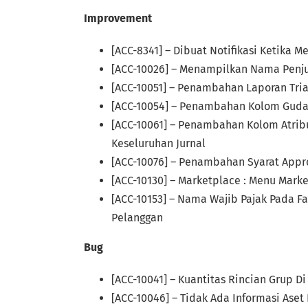
Improvement
[ACC-8341] – Dibuat Notifikasi Ketika
[ACC-10026] – Menampilkan Nama Penju
[ACC-10051] – Penambahan Laporan Tria
[ACC-10054] – Penambahan Kolom Gudan
[ACC-10061] – Penambahan Kolom Atrib
Keseluruhan Jurnal
[ACC-10076] – Penambahan Syarat Appro
[ACC-10130] – Marketplace : Menu Mark
[ACC-10153] – Nama Wajib Pajak Pada F
Pelanggan
Bug
[ACC-10041] – Kuantitas Rincian Grup 
[ACC-10046] – Tidak Ada Informasi Aset D