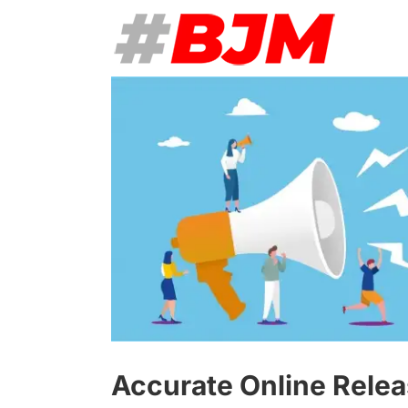
Skip
to
content
View
Larger
Image
Accurate Online Relea