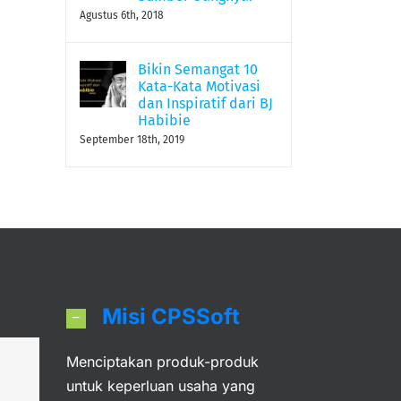
Agustus 6th, 2018
Accurate Online Release
Bikin Semangat 10
v1.0.0#10943 (04 Dec 2021)
Kata-Kata Motivasi
Desember 4th, 2021
|
0 Comments
dan Inspiratif dari BJ
Habibie
September 18th, 2019
Misi CPSSoft
Menciptakan produk-produk
an
untuk keperluan usaha yang