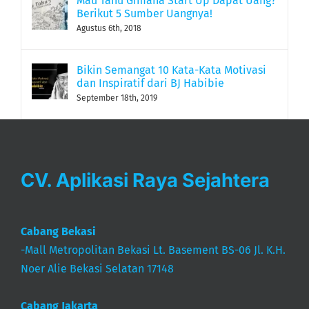
Mau Tahu Gimana Start Up Dapat Uang?
Berikut 5 Sumber Uangnya!
Agustus 6th, 2018
Bikin Semangat 10 Kata-Kata Motivasi
dan Inspiratif dari BJ Habibie
September 18th, 2019
CV. Aplikasi Raya Sejahtera
Cabang Bekasi
-Mall Metropolitan Bekasi Lt. Basement BS-06 Jl. K.H.
Noer Alie Bekasi Selatan 17148
Cabang Jakarta