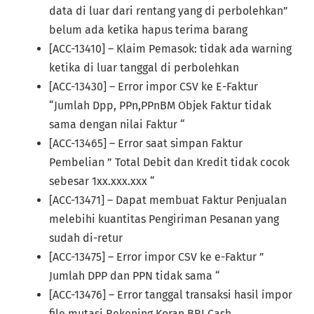
data di luar dari rentang yang di perbolehkan”
belum ada ketika hapus terima barang
[ACC-13410] – Klaim Pemasok: tidak ada warning
ketika di luar tanggal di perbolehkan
[ACC-13430] – Error impor CSV ke E-Faktur
“Jumlah Dpp, PPn,PPnBM Objek Faktur tidak
sama dengan nilai Faktur “
[ACC-13465] – Error saat simpan Faktur
Pembelian ” Total Debit dan Kredit tidak cocok
sebesar 1xx.xxx.xxx “
[ACC-13471] – Dapat membuat Faktur Penjualan
melebihi kuantitas Pengiriman Pesanan yang
sudah di-retur
[ACC-13475] – Error impor CSV ke e-Faktur ”
Jumlah DPP dan PPN tidak sama “
[ACC-13476] – Error tanggal transaksi hasil impor
file mutasi Rekening Koran BRI Cash