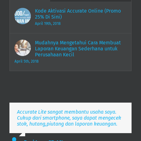
Kode Aktivasi Accurate Online (Promo
25% Di Sini)
April 19th, 2018
Mudahnya Mengetahui Cara Membuat
Laporan Keuangan Sederhana untuk
Perusahaan Kecil
April 5th, 2018
Accurate Lite sangat membantu usaha saya.
Aplikasi pembukuan Zaman Now, i’m Happy.
Simpel, Mobile Friendly, Realtime.
Cukup dari smartphone, saya dapat mengecek
stok, hutang,piutang dan laporan keuangan.
Lee
S. Mulyani
,
PT. Indonesia Merdeka
,
PT. Anak Bangsa