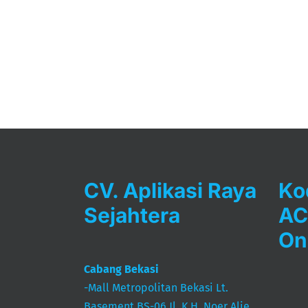
CV. Aplikasi Raya
Ko
Sejahtera
AC
On
Cabang Bekasi
-Mall Metropolitan Bekasi Lt.
Basement BS-06 Jl. K.H. Noer Alie