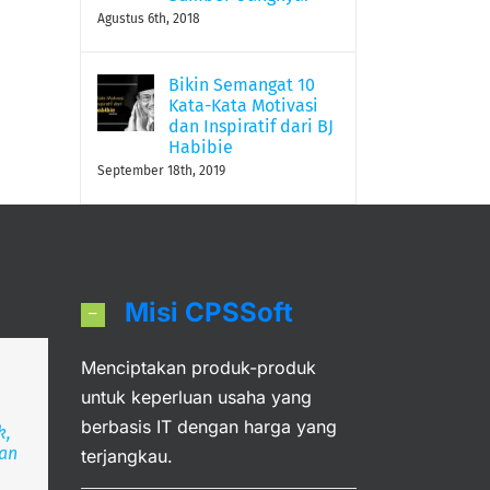
Agustus 6th, 2018
Bikin Semangat 10
Kata-Kata Motivasi
dan Inspiratif dari BJ
Habibie
September 18th, 2019
Misi CPSSoft
Menciptakan produk-produk
an
untuk keperluan usaha yang
berbasis IT dengan harga yang
k,
ran
deka
angsa
terjangkau.