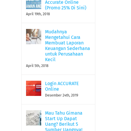
Accurate Online
(Promo 25% Di Sini)
April 19th, 2018
Mudahnya
Mengetahui Cara
Membuat Laporan
Keuangan Sederhana
untuk Perusahaan
Kecil
Cara Untuk Pindah PJAP
April 5th, 2018
Desember 16th, 2020
|
0 Comments
Login ACCURATE
Online
Desember 24th, 2019
Mau Tahu Gimana
Start Up Dapat
Uang? Berikut 5
Sumber Uangnya!