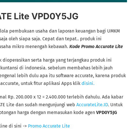
TE Lite VPD0Y5JG
elola pembukuan usaha dan laporan keuangan bagi UMKM
ja oleh siapa saja. Cepat dan tepat.. produk ini
usaha mikro menengah kebawah.
Kode Promo Accurate Lite
dioperasikan serta harga yang terjangkau produk ini
akuntansi di indonesia. sebelum membahas lebih jauh
mengenal lebih dulu apa itu software accurate, karena produk
curate, untuk fitur aplikasi Apps klik
disini.
l Rp. 200.000 x 12 = 2.400.000 terlebih dahulu. Ada kabar
ATE Lite dan sudah mengunjungi web
AccurateLite.ID
. Untuk
potongan harga dengan memasukan kode agen
VPD0Y5JG
ine di sini ->
Promo Accurate Lite