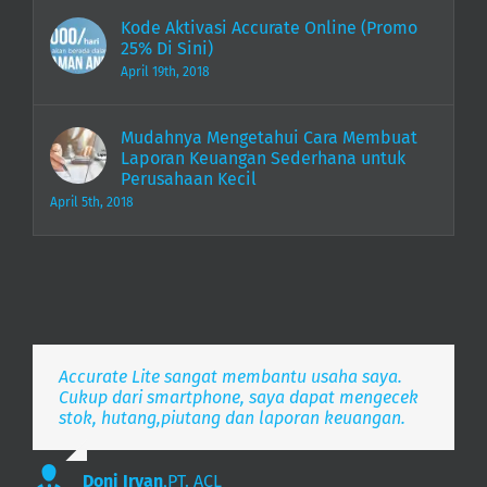
Kode Aktivasi Accurate Online (Promo
25% Di Sini)
April 19th, 2018
Mudahnya Mengetahui Cara Membuat
Laporan Keuangan Sederhana untuk
Perusahaan Kecil
April 5th, 2018
Accurate Lite sangat membantu usaha saya.
Aplikasi pembukuan Zaman Now, i’m Happy.
Simpel, Mobile Friendly, Realtime.
Cukup dari smartphone, saya dapat mengecek
stok, hutang,piutang dan laporan keuangan.
Lee
S. Mulyani
,
PT. Indonesia Merdeka
,
PT. Anak Bangsa
Doni Irvan
,
PT. ACL