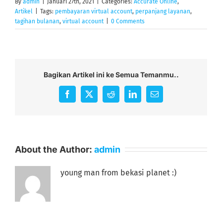
By
admin
|
Januari 27th, 2021
|
Categories:
Accurate Online
,
Artikel
|
Tags:
pembayaran virtual account
,
perpanjang layanan
,
tagihan bulanan
,
virtual account
|
0 Comments
Bagikan Artikel ini ke Semua Temanmu..
Facebook
X
Reddit
LinkedIn
Email
About the Author:
admin
young man from bekasi planet :)