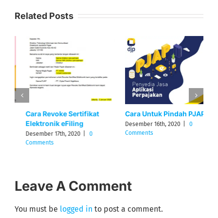
Related Posts
Cara Untuk Pindah PJAP
Langkah-Langkah
S
Berlangganan Accurate
P
Desember 16th, 2020
|
0
Online
P
Comments
Oktober 8th, 2024
|
0 Comments
J
Leave A Comment
You must be
logged in
to post a comment.