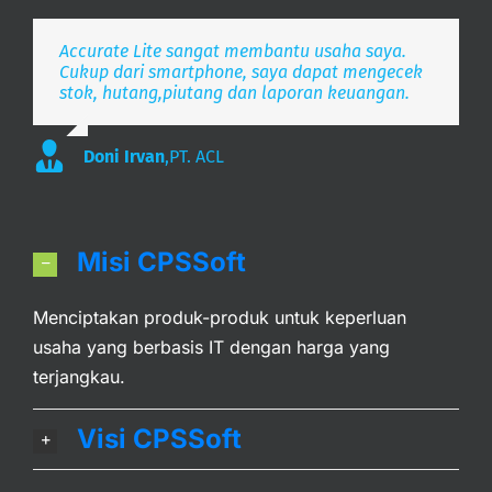
Accurate Lite sangat membantu usaha saya.
Aplikasi pembukuan Zaman Now, i’m Happy.
Simpel, Mobile Friendly, Realtime.
Cukup dari smartphone, saya dapat mengecek
stok, hutang,piutang dan laporan keuangan.
Lee
S. Mulyani
,
PT. Indonesia Merdeka
,
PT. Anak Bangsa
Doni Irvan
,
PT. ACL
Misi CPSSoft
Menciptakan produk-produk untuk keperluan
usaha yang berbasis IT dengan harga yang
terjangkau.
Visi CPSSoft