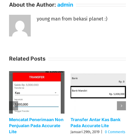
About the Author:
admin
young man from bekasi planet :)
Related Posts
k
Membuka Laporan Laba
Memasukan Saldo Awal
Rugi Per Proyek Pada
Modal Pada Accurate Lite
Accurate Lite
ents
September 24th, 2019
|
0