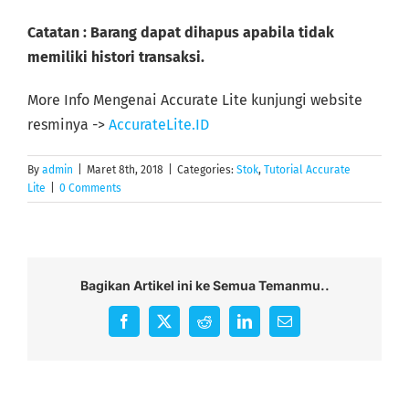
Catatan : Barang dapat dihapus apabila tidak
memiliki histori transaksi.
More Info Mengenai Accurate Lite kunjungi website
resminya ->
AccurateLite.ID
By
admin
|
Maret 8th, 2018
|
Categories:
Stok
,
Tutorial Accurate
Lite
|
0 Comments
Bagikan Artikel ini ke Semua Temanmu..
Facebook
X
Reddit
LinkedIn
Email