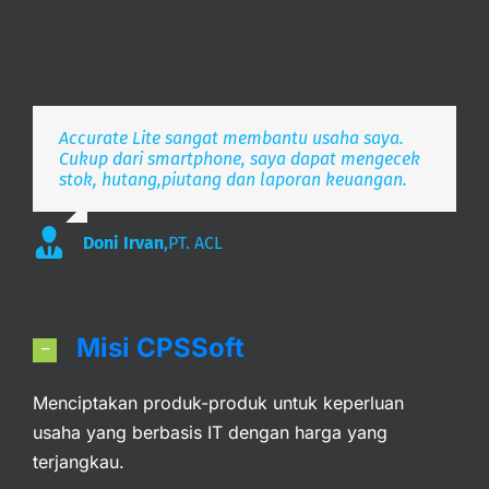
Accurate Lite sangat membantu usaha saya.
Aplikasi pembukuan Zaman Now, i’m Happy.
Simpel, Mobile Friendly, Realtime.
Cukup dari smartphone, saya dapat mengecek
stok, hutang,piutang dan laporan keuangan.
Lee
S. Mulyani
,
PT. Indonesia Merdeka
,
PT. Anak Bangsa
Doni Irvan
,
PT. ACL
Misi CPSSoft
Menciptakan produk-produk untuk keperluan
usaha yang berbasis IT dengan harga yang
terjangkau.