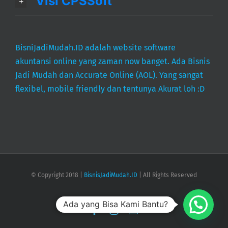
Visi CPSSoft
BisniJadiMudah.ID adalah website software
akuntansi online yang zaman now banget. Ada Bisnis
Jadi Mudah dan Accurate Online (AOL). Yang sangat
flexibel, mobile friendly dan tentunya Akurat loh :D
© Copyright 2018 |
BisnisJadiMudah.ID
| All Rights Reserved
Ada yang Bisa Kami Bantu?
Facebook
Instagram
Email