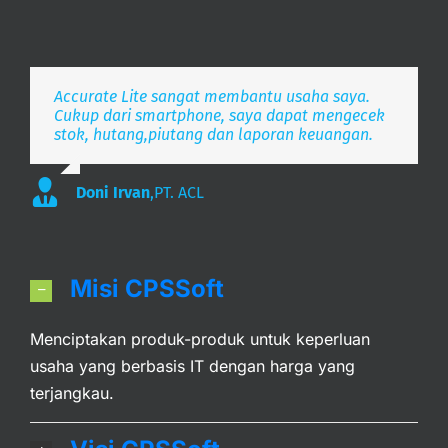
Accurate Lite sangat membantu usaha saya.
Aplikasi pembukuan Zaman Now, i’m Happy.
Simpel, Mobile Friendly, Realtime.
Cukup dari smartphone, saya dapat mengecek
stok, hutang,piutang dan laporan keuangan.
Lee
S. Mulyani
,
PT. Indonesia Merdeka
,
PT. Anak Bangsa
Doni Irvan
,
PT. ACL
Misi CPSSoft
Menciptakan produk-produk untuk keperluan
usaha yang berbasis IT dengan harga yang
terjangkau.