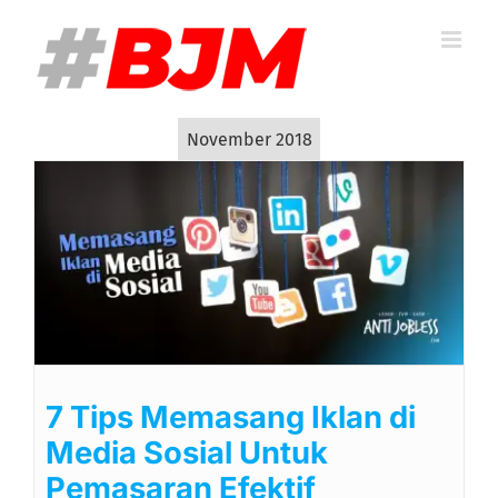
Skip
to
content
November 2018
7 Tips Memasang Iklan di
Media Sosial Untuk
Pemasaran Efektif