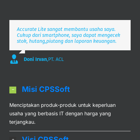
Accurate Lite sangat membantu usaha saya.
Aplikasi pembukuan Zaman Now, i’m Happy.
Simpel, Mobile Friendly, Realtime.
Cukup dari smartphone, saya dapat mengecek
stok, hutang,piutang dan laporan keuangan.
Lee
S. Mulyani
,
PT. Indonesia Merdeka
,
PT. Anak Bangsa
Doni Irvan
,
PT. ACL
Misi CPSSoft
Menciptakan produk-produk untuk keperluan
usaha yang berbasis IT dengan harga yang
terjangkau.
Visi CPSSoft