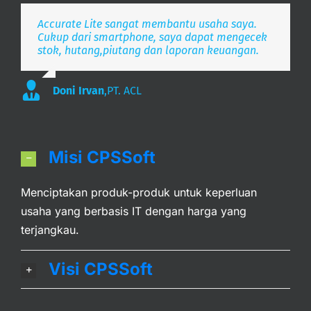
Accurate Lite sangat membantu usaha saya.
Aplikasi pembukuan Zaman Now, i’m Happy.
Simpel, Mobile Friendly, Realtime.
Cukup dari smartphone, saya dapat mengecek
stok, hutang,piutang dan laporan keuangan.
Lee
S. Mulyani
,
PT. Indonesia Merdeka
,
PT. Anak Bangsa
Doni Irvan
,
PT. ACL
Misi CPSSoft
Menciptakan produk-produk untuk keperluan
usaha yang berbasis IT dengan harga yang
terjangkau.
Visi CPSSoft