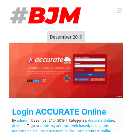
Skip
to
content
Desember 2019
Login ACCURATE Online
By
admin
|
Desember 24th, 2019
|
Categories:
Accurate Online
,
Artikel
|
Tags:
accurate id
,
accurate web based
,
coba gratis
accurate online
,
log in accurate online
,
login accurate online