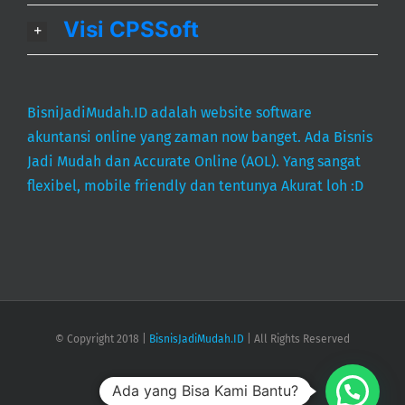
Visi CPSSoft
BisniJadiMudah.ID adalah website software
akuntansi online yang zaman now banget. Ada Bisnis
Jadi Mudah dan Accurate Online (AOL). Yang sangat
flexibel, mobile friendly dan tentunya Akurat loh :D
© Copyright 2018 |
BisnisJadiMudah.ID
| All Rights Reserved
Ada yang Bisa Kami Bantu?
Facebook
Instagram
Email