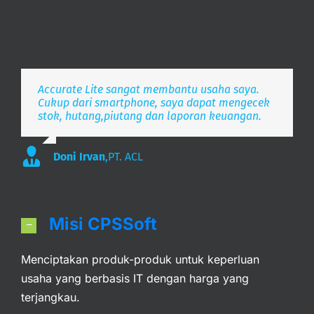
Accurate Lite sangat membantu usaha saya.
Aplikasi pembukuan Zaman Now, i’m Happy.
Simpel, Mobile Friendly, Realtime.
Cukup dari smartphone, saya dapat mengecek
stok, hutang,piutang dan laporan keuangan.
Lee
S. Mulyani
,
PT. Indonesia Merdeka
,
PT. Anak Bangsa
Doni Irvan
,
PT. ACL
Misi CPSSoft
Menciptakan produk-produk untuk keperluan
usaha yang berbasis IT dengan harga yang
terjangkau.