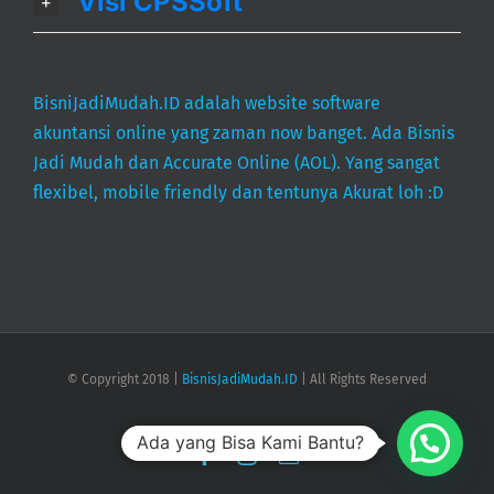
Visi CPSSoft
BisniJadiMudah.ID adalah website software
akuntansi online yang zaman now banget. Ada Bisnis
Jadi Mudah dan Accurate Online (AOL). Yang sangat
flexibel, mobile friendly dan tentunya Akurat loh :D
© Copyright 2018 |
BisnisJadiMudah.ID
| All Rights Reserved
Ada yang Bisa Kami Bantu?
Facebook
Instagram
Email