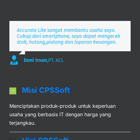
Accurate Lite sangat membantu usaha saya.
Aplikasi pembukuan Zaman Now, i’m Happy.
Simpel, Mobile Friendly, Realtime.
Cukup dari smartphone, saya dapat mengecek
stok, hutang,piutang dan laporan keuangan.
Lee
S. Mulyani
,
PT. Indonesia Merdeka
,
PT. Anak Bangsa
Doni Irvan
,
PT. ACL
Misi CPSSoft
Menciptakan produk-produk untuk keperluan
usaha yang berbasis IT dengan harga yang
terjangkau.