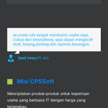
Accurate Lite sangat membantu usaha saya.
Aplikasi pembukuan Zaman Now, i’m Happy.
Simpel, Mobile Friendly, Realtime.
Cukup dari smartphone, saya dapat mengecek
stok, hutang,piutang dan laporan keuangan.
Lee
S. Mulyani
,
PT. Indonesia Merdeka
,
PT. Anak Bangsa
Doni Irvan
,
PT. ACL
Misi CPSSoft
Menciptakan produk-produk untuk keperluan
usaha yang berbasis IT dengan harga yang
terjangkau.