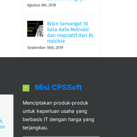
Agustus 6th, 2018
Bikin Semangat 10
Kata-Kata Motivasi
dan Inspiratif dari BJ
Habibie
September 18th, 2019
Misi CPSSoft
Menciptakan produk-produk
an
untuk keperluan usaha yang
berbasis IT dengan harga yang
k,
ran
deka
angsa
terjangkau.