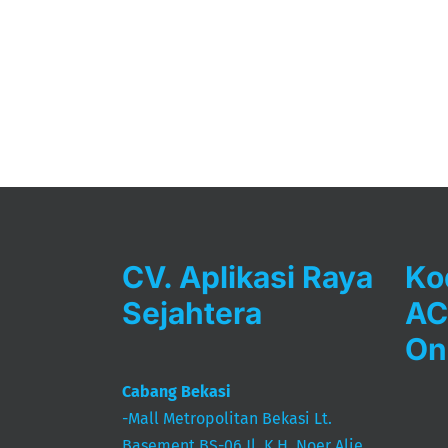
CV. Aplikasi Raya
Ko
Sejahtera
AC
On
Cabang Bekasi
-Mall Metropolitan Bekasi Lt.
Basement BS-06 Jl. K.H. Noer Alie