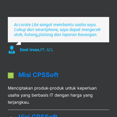
Accurate Lite sangat membantu usaha saya.
Aplikasi pembukuan Zaman Now, i’m Happy.
Simpel, Mobile Friendly, Realtime.
Cukup dari smartphone, saya dapat mengecek
stok, hutang,piutang dan laporan keuangan.
Lee
S. Mulyani
,
PT. Indonesia Merdeka
,
PT. Anak Bangsa
Doni Irvan
,
PT. ACL
Misi CPSSoft
Menciptakan produk-produk untuk keperluan
usaha yang berbasis IT dengan harga yang
terjangkau.
Visi CPSSoft