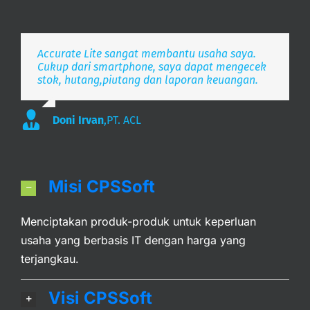
Accurate Lite sangat membantu usaha saya.
Aplikasi pembukuan Zaman Now, i’m Happy.
Simpel, Mobile Friendly, Realtime.
Cukup dari smartphone, saya dapat mengecek
stok, hutang,piutang dan laporan keuangan.
Lee
S. Mulyani
,
PT. Indonesia Merdeka
,
PT. Anak Bangsa
Doni Irvan
,
PT. ACL
Misi CPSSoft
Menciptakan produk-produk untuk keperluan
usaha yang berbasis IT dengan harga yang
terjangkau.
Visi CPSSoft