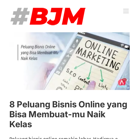
Skip
to
content
View
Larger
Image
8 Peluang Bisnis Online yang
Bisa Membuat-mu Naik
Kelas