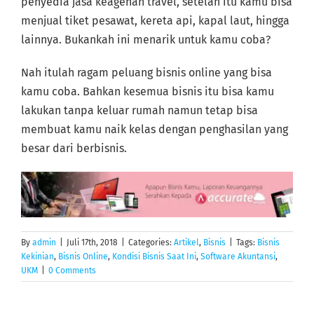
penyedia jasa keagenan travel, setelah itu kamu bisa
menjual tiket pesawat, kereta api, kapal laut, hingga
lainnya. Bukankah ini menarik untuk kamu coba?
Nah itulah ragam peluang bisnis online yang bisa
kamu coba. Bahkan kesemua bisnis itu bisa kamu
lakukan tanpa keluar rumah namun tetap bisa
membuat kamu naik kelas dengan penghasilan yang
besar dari berbisnis.
By
admin
|
Juli 17th, 2018
|
Categories:
Artikel
,
Bisnis
|
Tags:
Bisnis
Kekinian
,
Bisnis Online
,
Kondisi Bisnis Saat Ini
,
Software Akuntansi
,
UKM
|
0 Comments