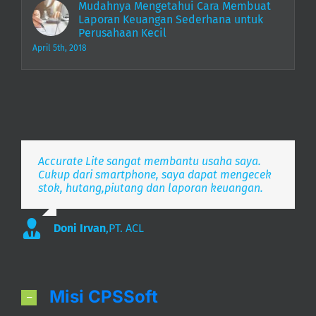
Mudahnya Mengetahui Cara Membuat
Laporan Keuangan Sederhana untuk
Perusahaan Kecil
April 5th, 2018
Accurate Lite sangat membantu usaha saya.
Aplikasi pembukuan Zaman Now, i’m Happy.
Simpel, Mobile Friendly, Realtime.
Cukup dari smartphone, saya dapat mengecek
stok, hutang,piutang dan laporan keuangan.
Lee
S. Mulyani
,
PT. Indonesia Merdeka
,
PT. Anak Bangsa
Doni Irvan
,
PT. ACL
Misi CPSSoft