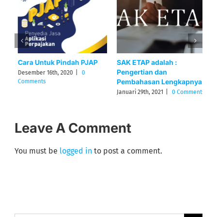
Cara Untuk Pindah PJAP
SAK ETAP adalah :
P
Pengertian dan
O
Desember 16th, 2020
|
0
Pembahasan Lengkapnya
A
Comments
Januari 29th, 2021
|
0 Comments
J
Leave A Comment
You must be
logged in
to post a comment.