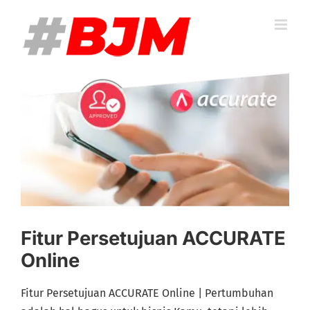
Skip
to
content
View
Larger
Image
Fitur Persetujuan ACCURATE
Online
Fitur Persetujuan ACCURATE Online | Pertumbuhan