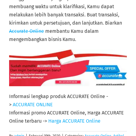
membuang waktu untuk klarifikasi, Kamu dapat
melakukan lebih banyak transaksi. Buat transaksi,
kirimkan untuk persetujuan, dan lanjutkan. Biarkan
Accurate Online
membantu Kamu dalam
mengembangkan bisnis Kamu.
Informasi lengkap produk ACCURATE Online -
>
ACCURATE ONLINE
Informasi promo ACCURATE Online, Harga ACCURATE
Online terbaru ->
Harga ACCURATE Online