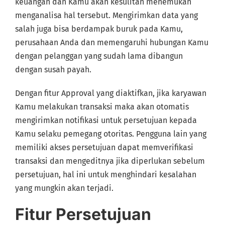
keuangan dan Kamu akan kesulitan menemukan
menganalisa hal tersebut. Mengirimkan data yang
salah juga bisa berdampak buruk pada Kamu,
perusahaan Anda dan memengaruhi hubungan Kamu
dengan pelanggan yang sudah lama dibangun
dengan susah payah.
Dengan fitur Approval yang diaktifkan, jika karyawan
Kamu melakukan transaksi maka akan otomatis
mengirimkan notifikasi untuk persetujuan kepada
Kamu selaku pemegang otoritas. Pengguna lain yang
memiliki akses persetujuan dapat memverifikasi
transaksi dan mengeditnya jika diperlukan sebelum
persetujuan, hal ini untuk menghindari kesalahan
yang mungkin akan terjadi.
Fitur Persetujuan