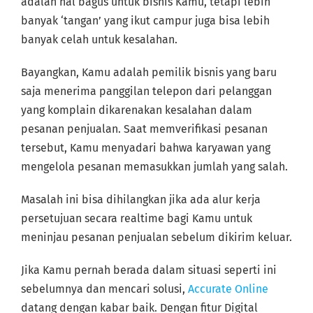
adalah hal bagus untuk bisnis Kamu, tetapi lebih
banyak ‘tangan’ yang ikut campur juga bisa lebih
banyak celah untuk kesalahan.
Bayangkan, Kamu adalah pemilik bisnis yang baru
saja menerima panggilan telepon dari pelanggan
yang komplain dikarenakan kesalahan dalam
pesanan penjualan. Saat memverifikasi pesanan
tersebut, Kamu menyadari bahwa karyawan yang
mengelola pesanan memasukkan jumlah yang salah.
Masalah ini bisa dihilangkan jika ada alur kerja
persetujuan secara realtime bagi Kamu untuk
meninjau pesanan penjualan sebelum dikirim keluar.
Jika Kamu pernah berada dalam situasi seperti ini
sebelumnya dan mencari solusi,
Accurate Online
datang dengan kabar baik. Dengan fitur Digital