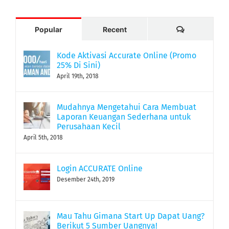
Comments
Popular
Recent
Kode Aktivasi Accurate Online (Promo
25% Di Sini)
April 19th, 2018
Mudahnya Mengetahui Cara Membuat
Laporan Keuangan Sederhana untuk
Perusahaan Kecil
April 5th, 2018
Login ACCURATE Online
Desember 24th, 2019
Mau Tahu Gimana Start Up Dapat Uang?
Berikut 5 Sumber Uangnya!