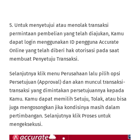
5. Untuk menyetujui atau menolak transaksi
permintaan pembelian yang telah diajukan, Kamu
dapat login menggunakan ID pengguna Accurate
Online yang telah diberi hak otorisasi pada saat
membuat Penyetuju Transaksi.
Selanjutnya klik menu Perusahaan lalu pilih opsi
Persetujuan (Approval) dan akan muncul transaksi-
transaksi yang dimintakan persetujuannya kepada
Kamu. Kamu dapat memilih Setuju, Tolak, atau bisa
juga mengosongkan jika kondisinya masih dalam
pertimbangan. Selanjutnya klik Proses untuk
mengeksekusi.