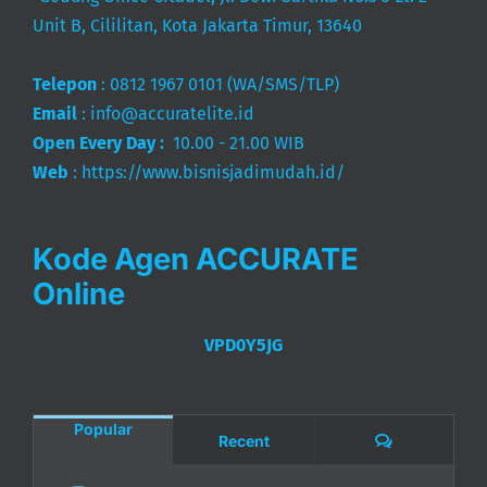
Unit B, Cililitan, Kota Jakarta Timur, 13640
Telepon
:
0812 1967 0101
(WA/SMS/TLP)
Email
:
info@accuratelite.id
Open Every Day :
10.00 - 21.00 WIB
Web
:
https://www.bisnisjadimudah.id/
Kode Agen ACCURATE
Online
VPD0Y5JG
Popular
Comments
Recent