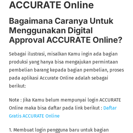
ACCURATE Online
Bagaimana Caranya Untuk
Menggunakan Digital
Approval ACCURATE Online?
Sebagai ilustrasi, misalkan Kamu ingin ada bagian
produksi yang hanya bisa mengajukan permintaan
pembelian barang kepada bagian pembelian, proses
pada aplikasi Accurate Online adalah sebagai
berikut:
Note : Jika Kamu belum mempunyai login ACCURATE
Online maka bisa daftar pada link berikut :
Daftar
Gratis ACCURATE Online
1. Membuat login pengguna baru untuk bagian