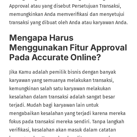
Approval atau yang disebut Persetujuan Transaksi,
memungkinkan Anda memverifikasi dan menyetujui
transaksi yang dibuat oleh Anda atau karyawan Anda.
Mengapa Harus
Menggunakan Fitur Approval
Pada Accurate Online?
Jika Kamu adalah pemilik bisnis dengan banyak
karyawan yang semuanya melakukan transaksi,
kemungkinan salah satu karyawan melakukan
kesalahan dalam transaksi adalah sangat besar
terjadi. Mudah bagi karyawan lain untuk
mengabaikan kesalahan yang terjadi karena mereka
fokus pada transaksi mereka sendiri. Tanpa langkah
verifikasi, kesalahan akan masuk dalam catatan