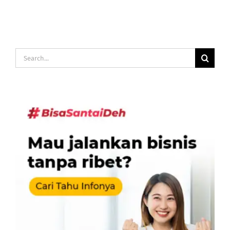
Search
for: