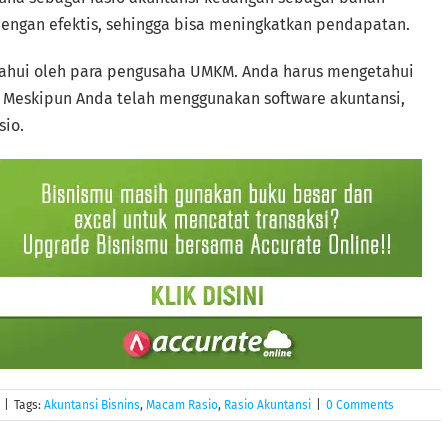
engan efektis, sehingga bisa meningkatkan pendapatan.
tahui oleh para pengusaha UMKM. Anda harus mengetahui
. Meskipun Anda telah menggunakan software akuntansi,
sio.
|
Tags:
Akuntansi Bisnins
,
Macam Rasio
,
Rasio Akuntansi
|
0 Comments