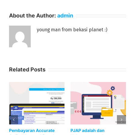
About the Author:
admin
young man from bekasi planet :)
Related Posts
Cara Revoke Sertifikat
Langkah-Langkah
S