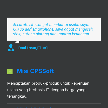
Accurate Lite sangat membantu usaha saya.
Aplikasi pembukuan Zaman Now, i’m Happy.
Simpel, Mobile Friendly, Realtime.
Cukup dari smartphone, saya dapat mengecek
stok, hutang,piutang dan laporan keuangan.
Lee
S. Mulyani
,
PT. Indonesia Merdeka
,
PT. Anak Bangsa
Doni Irvan
,
PT. ACL
Misi CPSSoft
Menciptakan produk-produk untuk keperluan
usaha yang berbasis IT dengan harga yang
terjangkau.
Visi CPSSoft