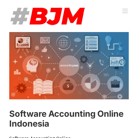
Skip
to
content
View
Larger
Image
Software Accounting Online
Indonesia