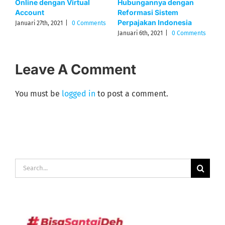
Elektronik eFiling
Berlangganan Accurate
P
Online
P
Desember 17th, 2020
|
0
Comments
Oktober 8th, 2024
|
0 Comments
J
s
Leave A Comment
You must be
logged in
to post a comment.
Search
for: