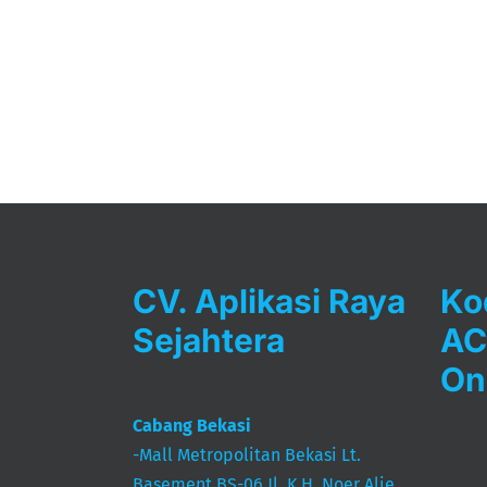
CV. Aplikasi Raya
Ko
Sejahtera
AC
On
Cabang Bekasi
-Mall Metropolitan Bekasi Lt.
Basement BS-06 Jl. K.H. Noer Alie