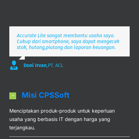
Accurate Lite sangat membantu usaha saya.
Aplikasi pembukuan Zaman Now, i’m Happy.
Simpel, Mobile Friendly, Realtime.
Cukup dari smartphone, saya dapat mengecek
stok, hutang,piutang dan laporan keuangan.
Lee
S. Mulyani
,
PT. Indonesia Merdeka
,
PT. Anak Bangsa
Doni Irvan
,
PT. ACL
Misi CPSSoft
Menciptakan produk-produk untuk keperluan
usaha yang berbasis IT dengan harga yang
terjangkau.