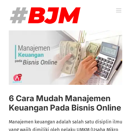
Skip
to
content
View
Larger
Image
6 Cara Mudah Manajemen
Keuangan Pada Bisnis Online
Manajemen keuangan adalah salah satu disiplin ilmu
yang wajib dimiliki oleh pelaku UMKM (Usaha Mikro