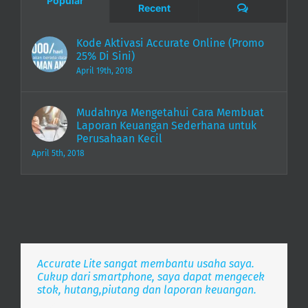
Comments
Recent
Kode Aktivasi Accurate Online (Promo
25% Di Sini)
April 19th, 2018
Mudahnya Mengetahui Cara Membuat
Laporan Keuangan Sederhana untuk
Perusahaan Kecil
April 5th, 2018
Accurate Lite sangat membantu usaha saya.
Aplikasi pembukuan Zaman Now, i’m Happy.
Simpel, Mobile Friendly, Realtime.
Cukup dari smartphone, saya dapat mengecek
stok, hutang,piutang dan laporan keuangan.
Lee
S. Mulyani
,
PT. Indonesia Merdeka
,
PT. Anak Bangsa