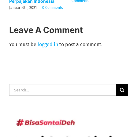
Januari 29th, 2021
|
0 Comments
J
Leave A Comment
You must be
logged in
to post a comment.
Search
for: