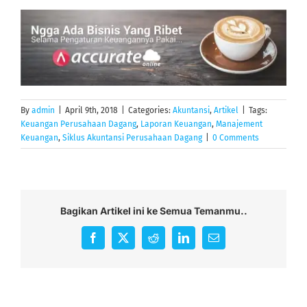
By
admin
|
April 9th, 2018
|
Categories:
Akuntansi
,
Artikel
|
Tags:
Keuangan Perusahaan Dagang
,
Laporan Keuangan
,
Manajement
Keuangan
,
Siklus Akuntansi Perusahaan Dagang
|
0 Comments
Bagikan Artikel ini ke Semua Temanmu..
Facebook
X
Reddit
LinkedIn
Email