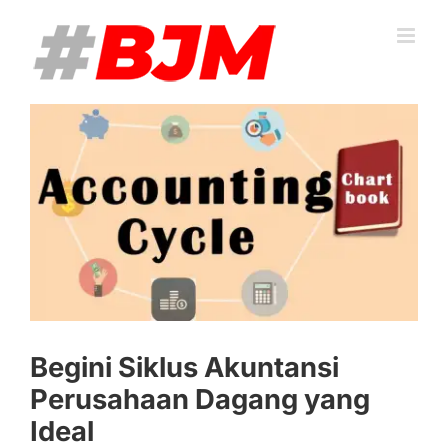
Skip
to
content
View
Larger
Image
Begini Siklus Akuntansi
Perusahaan Dagang yang
Ideal