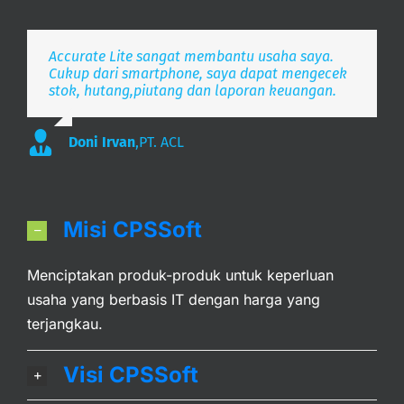
Accurate Lite sangat membantu usaha saya.
Aplikasi pembukuan Zaman Now, i’m Happy.
Simpel, Mobile Friendly, Realtime.
Cukup dari smartphone, saya dapat mengecek
stok, hutang,piutang dan laporan keuangan.
Lee
S. Mulyani
,
PT. Indonesia Merdeka
,
PT. Anak Bangsa
Doni Irvan
,
PT. ACL
Misi CPSSoft
Menciptakan produk-produk untuk keperluan
usaha yang berbasis IT dengan harga yang
terjangkau.
Visi CPSSoft