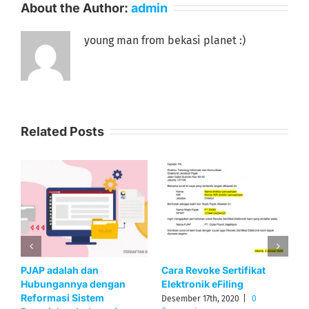
About the Author:
admin
young man from bekasi planet :)
Related Posts
Cara Untuk Pindah PJAP
SAK ETAP adalah :
P
Pengertian dan
O
Desember 16th, 2020
|
0
Pembahasan Lengkapnya
A
Comments